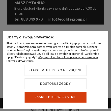
MASZ PYTANIA?
Biuro obsługi klienta czynne w dni robocze od 7.30 do
15.30
tel. 888 349 970
info@ecolifegroup.pl
WSPÓŁPRACA
Dbamy o Twoją prywatność
Pliki cookies i pokrewne im technologie umożliwiają poprawne działanie
KONTO B2B
strony i pomagają nam dostosować ofertę do Twoich potrzeb. Możesz
zaakceptować wykorzystanie przez nas wszystkich tych plików i przejść do
sklepu lub dostosować użycie plików do swoich preferencji, wybierając
INFORMACJE
opcję "Dostosuj zgody".
Więcej o plikach cookies przeczytasz w naszej
Polityce prywatności.
ECO LIFE GROUP
ZAAKCEPTUJ TYLKO NIEZBĘDNE
DOSTOSUJ ZGODY
© 2024 ECO LIFE GROUP
REALIZACJA:
STRONY INTERNETOWE WHITEDESIGN.PL
ZAAKCEPTUJ WSZYSTKIE
POKAŻ PEŁNĄ WERSJĘ STRONY
SKLEP INTERNETOWY SHOPER.PL