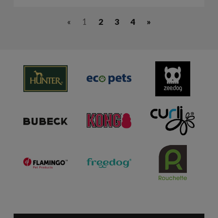
«
1
2
3
4
»