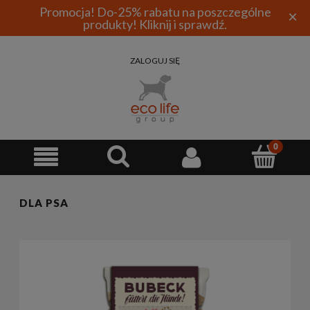
Promocja! Do-25% rabatu na poszczególne
×
produkty! Kliknij i sprawdź.
ZALOGUJ SIĘ
DLA PSA