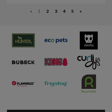
«
1
2
3
4
5
»