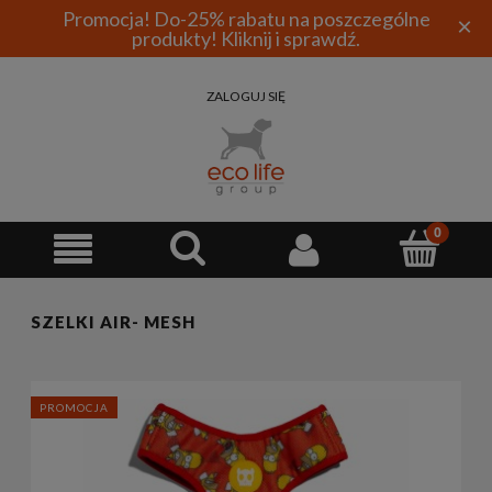
Promocja! Do-25% rabatu na poszczególne
×
produkty! Kliknij i sprawdź.
ZALOGUJ SIĘ
SZELKI AIR- MESH
PROMOCJA