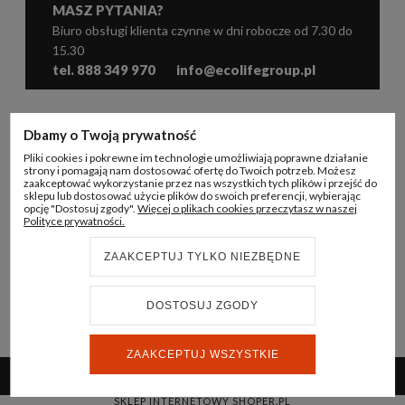
MASZ PYTANIA?
Biuro obsługi klienta czynne w dni robocze od 7.30 do
15.30
tel. 888 349 970
info@ecolifegroup.pl
WSPÓŁPRACA
Dbamy o Twoją prywatność
Pliki cookies i pokrewne im technologie umożliwiają poprawne działanie
KONTO B2B
strony i pomagają nam dostosować ofertę do Twoich potrzeb. Możesz
zaakceptować wykorzystanie przez nas wszystkich tych plików i przejść do
sklepu lub dostosować użycie plików do swoich preferencji, wybierając
INFORMACJE
opcję "Dostosuj zgody".
Więcej o plikach cookies przeczytasz w naszej
Polityce prywatności.
ECO LIFE GROUP
ZAAKCEPTUJ TYLKO NIEZBĘDNE
DOSTOSUJ ZGODY
© 2024 ECO LIFE GROUP
REALIZACJA:
STRONY INTERNETOWE WHITEDESIGN.PL
ZAAKCEPTUJ WSZYSTKIE
POKAŻ PEŁNĄ WERSJĘ STRONY
SKLEP INTERNETOWY SHOPER.PL