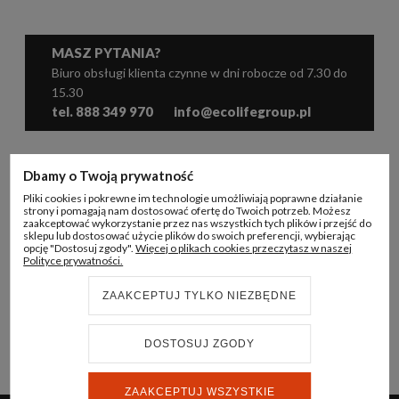
MASZ PYTANIA?
Biuro obsługi klienta czynne w dni robocze od 7.30 do
15.30
tel. 888 349 970
info@ecolifegroup.pl
WSPÓŁPRACA
Dbamy o Twoją prywatność
Pliki cookies i pokrewne im technologie umożliwiają poprawne działanie
KONTO B2B
strony i pomagają nam dostosować ofertę do Twoich potrzeb. Możesz
zaakceptować wykorzystanie przez nas wszystkich tych plików i przejść do
sklepu lub dostosować użycie plików do swoich preferencji, wybierając
INFORMACJE
opcję "Dostosuj zgody".
Więcej o plikach cookies przeczytasz w naszej
Polityce prywatności.
ECO LIFE GROUP
ZAAKCEPTUJ TYLKO NIEZBĘDNE
DOSTOSUJ ZGODY
© 2024 ECO LIFE GROUP
REALIZACJA:
STRONY INTERNETOWE WHITEDESIGN.PL
ZAAKCEPTUJ WSZYSTKIE