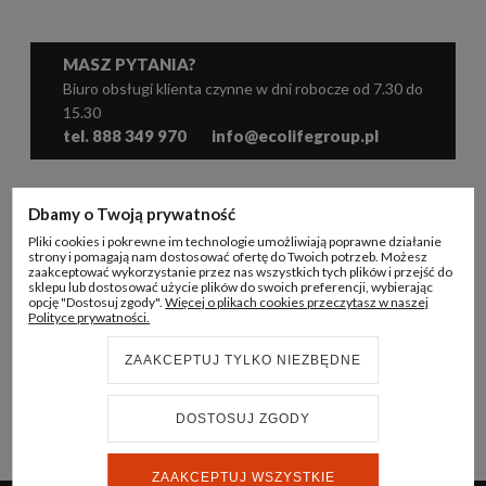
MASZ PYTANIA?
Biuro obsługi klienta czynne w dni robocze od 7.30 do
15.30
tel. 888 349 970
info@ecolifegroup.pl
WSPÓŁPRACA
Dbamy o Twoją prywatność
Pliki cookies i pokrewne im technologie umożliwiają poprawne działanie
KONTO B2B
strony i pomagają nam dostosować ofertę do Twoich potrzeb. Możesz
zaakceptować wykorzystanie przez nas wszystkich tych plików i przejść do
sklepu lub dostosować użycie plików do swoich preferencji, wybierając
INFORMACJE
opcję "Dostosuj zgody".
Więcej o plikach cookies przeczytasz w naszej
Polityce prywatności.
ECO LIFE GROUP
ZAAKCEPTUJ TYLKO NIEZBĘDNE
DOSTOSUJ ZGODY
© 2024 ECO LIFE GROUP
REALIZACJA:
STRONY INTERNETOWE WHITEDESIGN.PL
ZAAKCEPTUJ WSZYSTKIE