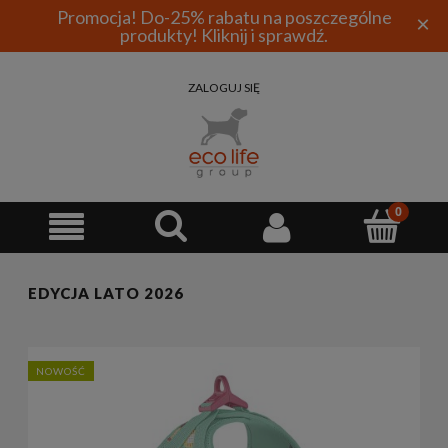
Promocja! Do-25% rabatu na poszczególne
×
produkty! Kliknij i sprawdź.
ZALOGUJ SIĘ
EDYCJA LATO 2026
NOWOŚĆ