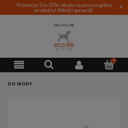
Promocja! Do-25% rabatu na poszczególne
×
produkty! Kliknij i sprawdź.
ZALOGUJ SIĘ
DO WODY