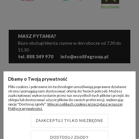
MASZ PYTANIA?
Biuro obsługi klienta czynne w dni robocze od 7.30 do
15.30
tel. 888 349 970
info@ecolifegroup.pl
WSPÓŁPRACA
Dbamy o Twoją prywatność
Pliki cookies i pokrewne im technologie umożliwiają poprawne działanie
KONTO B2B
strony i pomagają nam dostosować ofertę do Twoich potrzeb. Możesz
zaakceptować wykorzystanie przez nas wszystkich tych plików i przejść do
sklepu lub dostosować użycie plików do swoich preferencji, wybierając
INFORMACJE
opcję "Dostosuj zgody".
Więcej o plikach cookies przeczytasz w naszej
Polityce prywatności.
ECO LIFE GROUP
ZAAKCEPTUJ TYLKO NIEZBĘDNE
DOSTOSUJ ZGODY