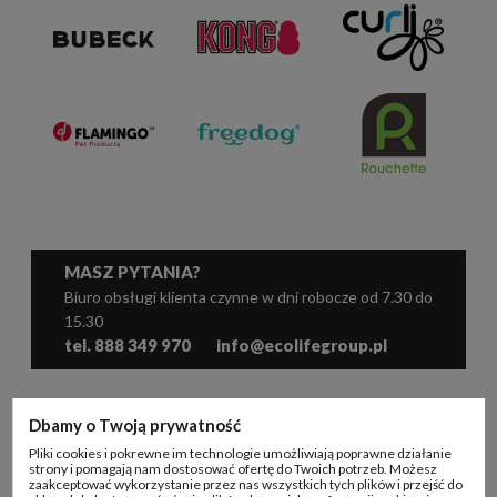
MASZ PYTANIA?
Biuro obsługi klienta czynne w dni robocze od 7.30 do
15.30
tel. 888 349 970
info@ecolifegroup.pl
WSPÓŁPRACA
Dbamy o Twoją prywatność
Pliki cookies i pokrewne im technologie umożliwiają poprawne działanie
KONTO B2B
strony i pomagają nam dostosować ofertę do Twoich potrzeb. Możesz
zaakceptować wykorzystanie przez nas wszystkich tych plików i przejść do