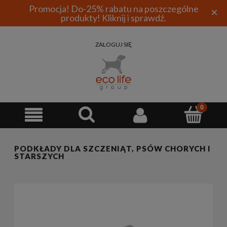
Promocja! Do-25% rabatu na poszczególne
×
produkty! Kliknij i sprawdź.
ZALOGUJ SIĘ
PODKŁADY DLA SZCZENIĄT, PSÓW CHORYCH I
STARSZYCH