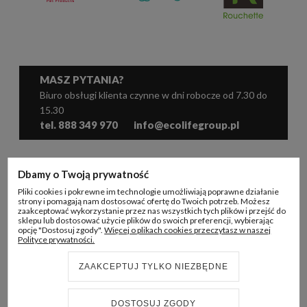
MASZ PYTANIA?
Biuro obsługi klienta czynne w dni robocze od 7.30 do
15.30
tel. 888 349 970
info@ecolifegroup.pl
WSPÓŁPRACA
Dbamy o Twoją prywatność
Pliki cookies i pokrewne im technologie umożliwiają poprawne działanie
KONTO B2B
strony i pomagają nam dostosować ofertę do Twoich potrzeb. Możesz
zaakceptować wykorzystanie przez nas wszystkich tych plików i przejść do
sklepu lub dostosować użycie plików do swoich preferencji, wybierając
INFORMACJE
opcję "Dostosuj zgody".
Więcej o plikach cookies przeczytasz w naszej
Polityce prywatności.
ECO LIFE GROUP
ZAAKCEPTUJ TYLKO NIEZBĘDNE
DOSTOSUJ ZGODY