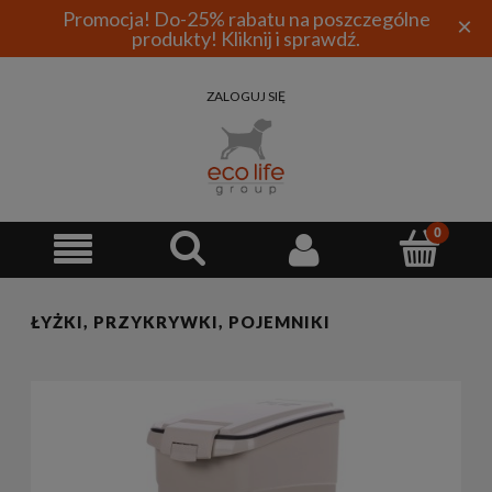
Promocja! Do-25% rabatu na poszczególne
×
produkty! Kliknij i sprawdź.
ZALOGUJ SIĘ
ŁYŻKI, PRZYKRYWKI, POJEMNIKI