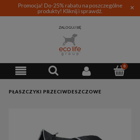
Promocja! Do-25% rabatu na poszczególne
×
produkty! Kliknij i sprawdź.
ZALOGUJ SIĘ
PŁASZCZYKI PRZECIWDESZCZOWE