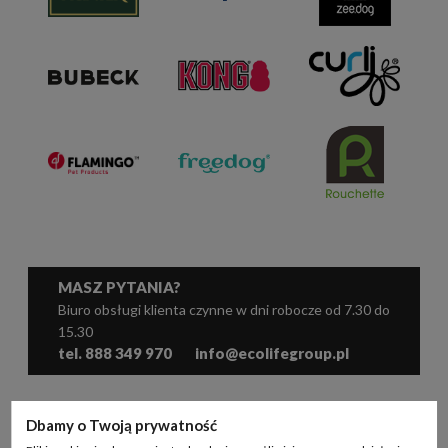
MASZ PYTANIA?
Biuro obsługi klienta czynne w dni robocze od 7.30 do
15.30
tel. 888 349 970
info@ecolifegroup.pl
WSPÓŁPRACA
Dbamy o Twoją prywatność