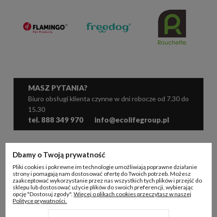
MASZ PYTANIA?
Biuro obsługi klienta czynne w dni robocze od 7.30 do
15.30
tel. 888 349 970
info@ecolifegroup.pl
WSPÓŁPRACA
Dbamy o Twoją prywatność
Pliki cookies i pokrewne im technologie umożliwiają poprawne działanie
KONTO B2B
strony i pomagają nam dostosować ofertę do Twoich potrzeb. Możesz
zaakceptować wykorzystanie przez nas wszystkich tych plików i przejść do
sklepu lub dostosować użycie plików do swoich preferencji, wybierając
INFORMACJE
opcję "Dostosuj zgody".
Więcej o plikach cookies przeczytasz w naszej
Polityce prywatności.
ECO LIFE GROUP