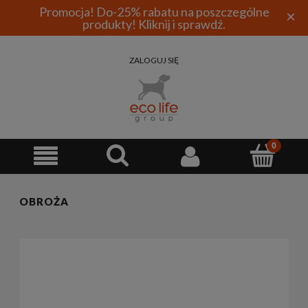
Promocja! Do-25% rabatu na poszczególne
×
produkty! Kliknij i sprawdź.
ZALOGUJ SIĘ
OBROŻA