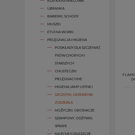
KLATKA KENNELOWA
UBRANKA
BARIERKI, SCHODY
MUSZKI
ETUI NA WORKI
PIELĘGNACJA I HIGIENA
PODKŁADY DLA SZCZENIĄT,
PSÓW CHORYCH I
STARSZYCH
CHUSTECZKI
FLAM
PIELĘGNACYJNE
D
HIGIENA JAMY USTNEJ
SZCZOTKI, GRZEBIENIE,
ZGRZEBŁA
NOŻYCZKI, OBCINACZE
SZAMPONY, ODŻYWKI,
SPRAYE
NA PCHŁY I KLESZCZE