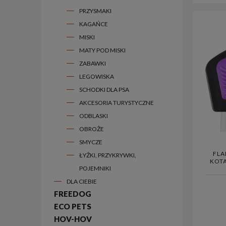
PRZYSMAKI
KAGAŃCE
MISKI
MATY POD MISKI
ZABAWKI
LEGOWISKA
SCHODKI DLA PSA
AKCESORIA TURYSTYCZNE
ODBLASKI
OBROŻE
SMYCZE
FLA
ŁYŻKI, PRZYKRYWKI,
KOT
POJEMNIKI
DLA CIEBIE
FREEDOG
ECO PETS
HOV-HOV