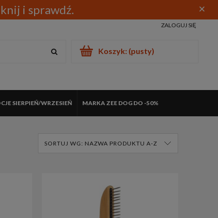
nij i sprawdź.
×
ZALOGUJ SIĘ
Koszyk:
(pusty)
JE SIERPIEŃ/WRZESIEŃ
MARKA ZEE DOG DO -50%
I
NOWOŚCI
WYBRANE MODELE BUTÓW ROUCHETTE -30%
SORTUJ WG:
NAZWA PRODUKTU A-Z