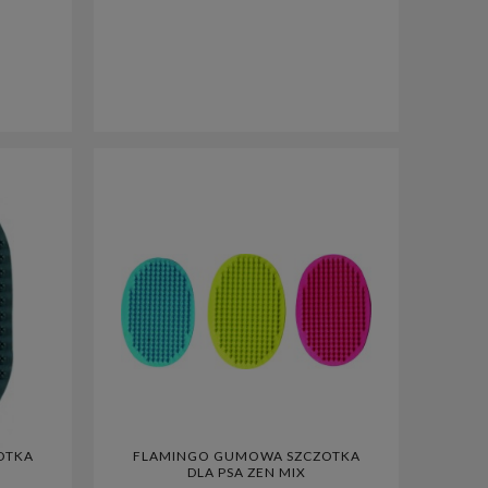
HUNTER SZELKI DLA PSA MALDON
OS* HUNTER SM
UP CZERWONE
DLA PSA MALD
SZ
OTKA
FLAMINGO GUMOWA SZCZOTKA
DLA PSA ZEN MIX