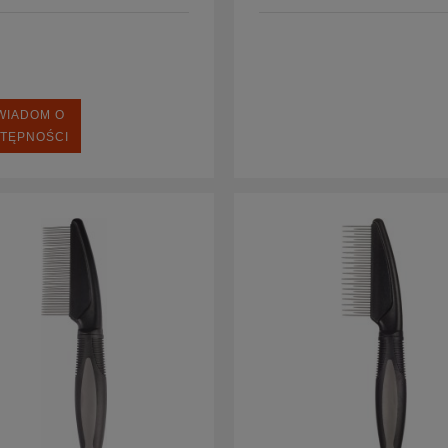
WIADOM O
TĘPNOŚCI