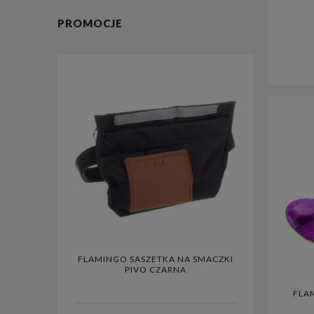
PROMOCJE
KOLENIA
FLAMINGO SASZETKA NA SMACZKI
HUNTER
IEM
PIVO CZARNA
HI
FLA