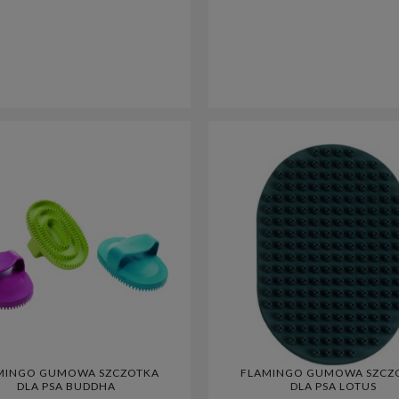
 SASZETKA NA SMACZKI
OS* HUNTER SZELKI DLA PSA
LO BASIC BRĄZOWA
MALDON UP TURKUSOWE XS
MINGO GUMOWA SZCZOTKA
FLAMINGO GUMOWA SZCZ
DLA PSA BUDDHA
DLA PSA LOTUS