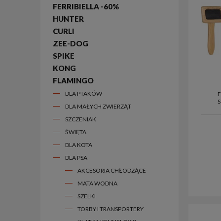
FERRIBIELLA -60%
HUNTER
CURLI
ZEE-DOG
SPIKE
KONG
FLAMINGO
DLA PTAKÓW
DLA MAŁYCH ZWIERZĄT
SZCZENIAK
ŚWIĘTA
DLA KOTA
DLA PSA
AKCESORIA CHŁODZĄCE
MATA WODNA
SZELKI
TORBY I TRANSPORTERY