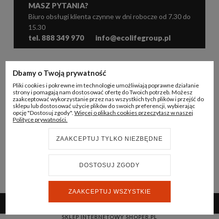
MASZ PYTANIA?
Biuro obsługi klienta czynne w dni robocze od 7.30 do
15.30
tel. 888 349 970
info@ecolifegroup.pl
WSPÓŁPRACA
Dbamy o Twoją prywatność
Pliki cookies i pokrewne im technologie umożliwiają poprawne działanie
KONTO B2B
strony i pomagają nam dostosować ofertę do Twoich potrzeb. Możesz
zaakceptować wykorzystanie przez nas wszystkich tych plików i przejść do
sklepu lub dostosować użycie plików do swoich preferencji, wybierając
INFORMACJE
opcję "Dostosuj zgody".
Więcej o plikach cookies przeczytasz w naszej
Polityce prywatności.
ECO LIFE GROUP
ZAAKCEPTUJ TYLKO NIEZBĘDNE
DOSTOSUJ ZGODY
© 2024 ECO LIFE GROUP
REALIZACJA:
STRONY INTERNETOWE WHITEDESIGN.PL
ZAAKCEPTUJ WSZYSTKIE
POKAŻ PEŁNĄ WERSJĘ STRONY
SKLEP INTERNETOWY SHOPER.PL