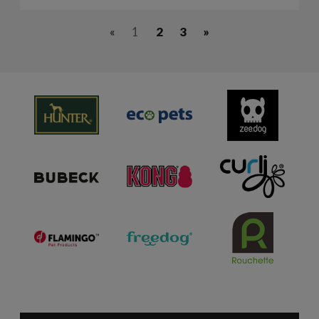
«
1
2
3
»