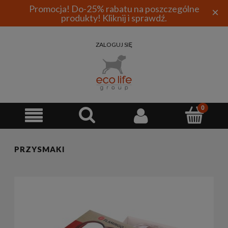
Promocja! Do-25% rabatu na poszczególne
×
produkty! Kliknij i sprawdź.
ZALOGUJ SIĘ
PRZYSMAKI