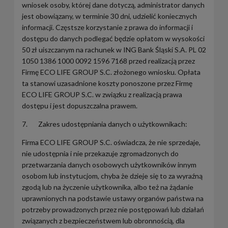
wniosek osoby, której dane dotyczą, administrator danych
jest obowiązany, w terminie 30 dni, udzielić koniecznych
informacji. Częstsze korzystanie z prawa do informacji i
dostępu do danych podlegać będzie opłatom w wysokości
50 zł uiszczanym na rachunek w ING Bank Śląski S.A. PL 02
1050 1386 1000 0092 1596 7168 przed realizacją przez
Firmę ECO LIFE GROUP S.C. złożonego wniosku. Opłata
ta stanowi uzasadnione koszty ponoszone przez Firmę
ECO LIFE GROUP S.C. w związku z realizacją prawa
dostępu i jest dopuszczalna prawem.
7. Zakres udostępniania danych o użytkownikach:
Firma ECO LIFE GROUP S.C. oświadcza, że nie sprzedaje,
nie udostępnia i nie przekazuje zgromadzonych do
przetwarzania danych osobowych użytkowników innym
osobom lub instytucjom, chyba że dzieje się to za wyraźną
zgodą lub na życzenie użytkownika, albo też na żądanie
uprawnionych na podstawie ustawy organów państwa na
potrzeby prowadzonych przez nie postępowań lub działań
związanych z bezpieczeństwem lub obronnością, dla