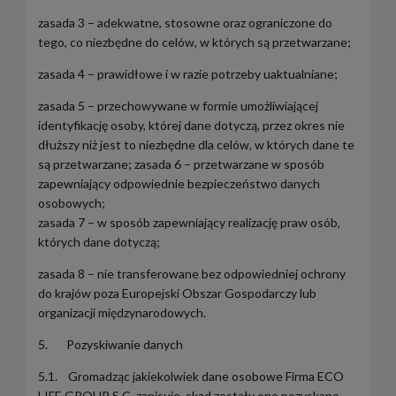
zasada 3 – adekwatne, stosowne oraz ograniczone do
tego, co niezbędne do celów, w których są przetwarzane;
zasada 4 – prawidłowe i w razie potrzeby uaktualniane;
zasada 5 – przechowywane w formie umożliwiającej
identyfikację osoby, której dane dotyczą, przez okres nie
dłuższy niż jest to niezbędne dla celów, w których dane te
są przetwarzane; zasada 6 – przetwarzane w sposób
zapewniający odpowiednie bezpieczeństwo danych
osobowych;
zasada 7 – w sposób zapewniający realizację praw osób,
których dane dotyczą;
zasada 8 – nie transferowane bez odpowiedniej ochrony
do krajów poza Europejski Obszar Gospodarczy lub
organizacji międzynarodowych.
5. Pozyskiwanie danych
5.1. Gromadząc jakiekolwiek dane osobowe Firma ECO
LIFE GROUP S.C. zapisuje, skąd zostały one pozyskane.