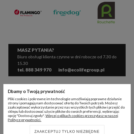
MASZ PYTANIA?
Biuro obsługi klienta czynne w dni robocze od 7.30 do
15.30
tel. 888 349 970
info@ecolifegroup.pl
WSPÓŁPRACA
Dbamy o Twoją prywatność
Pliki cookies i pokrewne im technologie umożliwiają poprawne działanie
KONTO B2B
strony i pomagają nam dostosować ofertę do Twoich potrzeb. Możesz
zaakceptować wykorzystanie przez nas wszystkich tych plików i przejść do
sklepu lub dostosować użycie plików do swoich preferencji, wybierając
INFORMACJE
opcję "Dostosuj zgody".
Więcej o plikach cookies przeczytasz w naszej
Polityce prywatności.
ECO LIFE GROUP
ZAAKCEPTUJ TYLKO NIEZBĘDNE