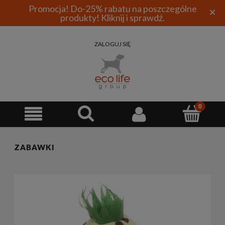
Promocja! Do-25% rabatu na poszczególne
×
produkty! Kliknij i sprawdź.
ZALOGUJ SIĘ
ZABAWKI