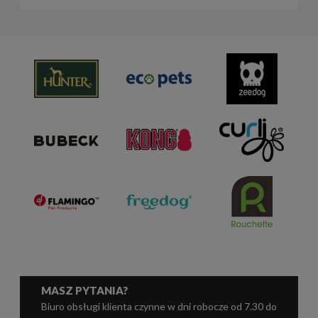
MASZ PYTANIA?
Biuro obsługi klienta czynne w dni robocze od 7.30 do