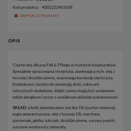
Kod produktu:
4001222455018
ZAPYTAJ O PRODUKT
OPIS
Ciasteczka dla psa Fell & Pflege w kształcie kwiatuszków.
Specjalnie opracowana receptura, zawierająca m.in. olej z
łososia i drożdże piwne, wspomaga kondycję sierści psa.
Dodatkowo ciastka nie zawierają zbóż, cukru ani
sztucznych dodatków, dzięki czemu mogą być podawane
także alergikom i psom o wrażliwym układzie pokarmowym.
SKŁAD:
płatki ziemniaczane, kaczka 5% (sucha i mielona),
mąka amarantusowa, olej z łososia 1%, marchew,
pasternak, jabłka, lubczyk, drożdże piwne, surowy popiół,
suszone wodorosty, minerały.