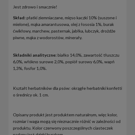
Jest zdrowo i smacznie!
Skład:
płatki ziemniaczane, mięso kaczki 10% (suszone i
mielone), mąka amarantusowa, olej z łososia 1%, burak
ćwikłowy, marchew, pasternak, jabłka, lubczyk, drożdże
piwne, mąka z wodorostów, minerały.
Składniki analityczne:
białko 14,0%, zawartość tłuszczu
6,0%, włókno surowe 2,0%, popiół surowy 6,0%, wapń
1,3%, fosfor 1,0%.
Kształt herbatników dla psów: okrągłe herbatniki konfetti
o średnicy ok. 1 cm.
Opisany produkt jest produktem naturalnym, więc kolor,
rozmiar i waga mogą się nieznacznie różnić w zależności od
produktu. Kolor czerwony poszczególnych ciasteczek
nadany jest dzięki burakom.