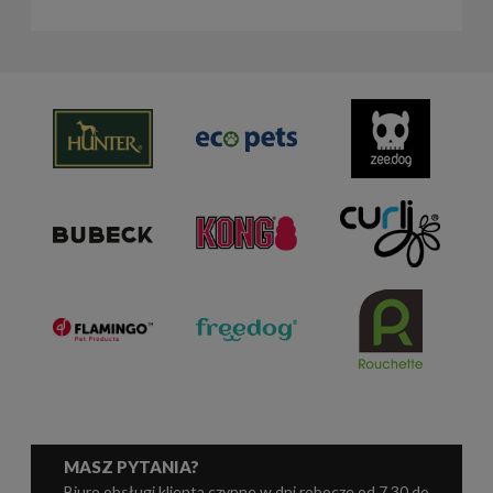
MASZ PYTANIA?
Biuro obsługi klienta czynne w dni robocze od 7.30 do