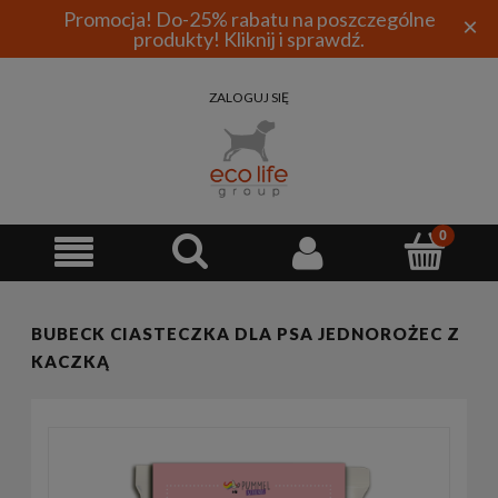
Promocja! Do-25% rabatu na poszczególne
×
produkty! Kliknij i sprawdź.
ZALOGUJ SIĘ
BUBECK CIASTECZKA DLA PSA JEDNOROŻEC Z
KACZKĄ