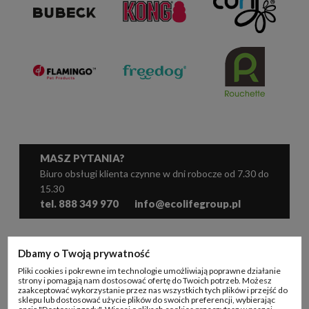
MASZ PYTANIA?
Biuro obsługi klienta czynne w dni robocze od 7.30 do
15.30
tel. 888 349 970
info@ecolifegroup.pl
WSPÓŁPRACA
Dbamy o Twoją prywatność
Pliki cookies i pokrewne im technologie umożliwiają poprawne działanie
KONTO B2B
strony i pomagają nam dostosować ofertę do Twoich potrzeb. Możesz
zaakceptować wykorzystanie przez nas wszystkich tych plików i przejść do
sklepu lub dostosować użycie plików do swoich preferencji, wybierając
INFORMACJE