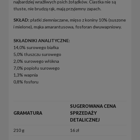
najbardziej wrażliwych psich żołądków. Ciastka nie są
tłuste, nie brudzą rąk, mają przyjemny zapach.
SKŁAD
:
p
łatki ziemniaczane, mięso z koniny 10% (suszone
i mielone), mąka amarantusowa, fosforan dwuwapniowy.
SKŁADNIKI ANALITYCZNE:
14,0% surowego białka
5,0% tłuszczu surowego
2,0% surowego włókna
7,0% popiołu surowego
1,3% wapnia
0,8% fosforu
SUGEROWANA CENA
GRAMATURA
SPRZEDAŻY
DETALICZNEJ
210 g
16 zł