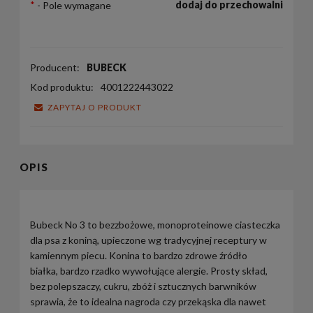
*
dodaj do przechowalni
- Pole wymagane
Producent:
BUBECK
Kod produktu:
4001222443022
ZAPYTAJ O PRODUKT
OPIS
Bubeck No 3 to bezzbożowe, monoproteinowe ciasteczka
dla psa z koniną, upieczone wg tradycyjnej receptury w
kamiennym piecu. Konina to bardzo zdrowe źródło
białka, bardzo rzadko wywołujące alergie. Prosty skład,
bez polepszaczy, cukru, zbóż i sztucznych barwników
sprawia, że to idealna nagroda czy przekąska dla nawet