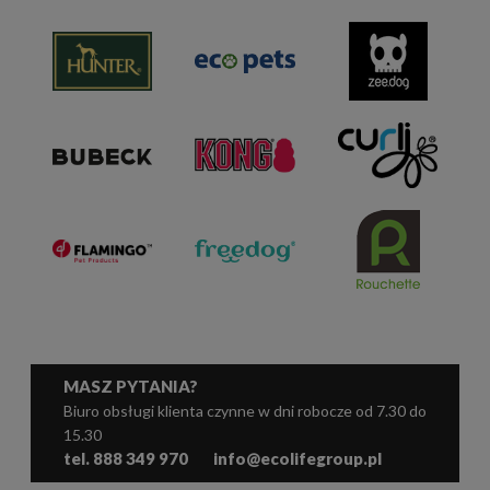
MASZ PYTANIA?
Biuro obsługi klienta czynne w dni robocze od 7.30 do
15.30
tel. 888 349 970
info@ecolifegroup.pl