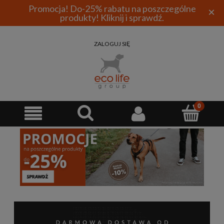
Promocja! Do-25% rabatu na poszczególne
×
produkty! Kliknij i sprawdź.
ZALOGUJ SIĘ