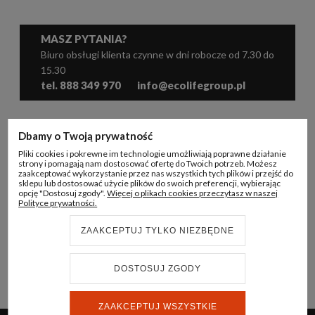
MASZ PYTANIA?
Biuro obsługi klienta czynne w dni robocze od 7.30 do
15.30
tel. 888 349 970
info@ecolifegroup.pl
WSPÓŁPRACA
Dbamy o Twoją prywatność
Pliki cookies i pokrewne im technologie umożliwiają poprawne działanie
KONTO B2B
strony i pomagają nam dostosować ofertę do Twoich potrzeb. Możesz
zaakceptować wykorzystanie przez nas wszystkich tych plików i przejść do
sklepu lub dostosować użycie plików do swoich preferencji, wybierając
INFORMACJE
opcję "Dostosuj zgody".
Więcej o plikach cookies przeczytasz w naszej
Polityce prywatności.
ECO LIFE GROUP
ZAAKCEPTUJ TYLKO NIEZBĘDNE
DOSTOSUJ ZGODY
© 2024 ECO LIFE GROUP
REALIZACJA:
STRONY INTERNETOWE WHITEDESIGN.PL
ZAAKCEPTUJ WSZYSTKIE