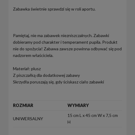
Zabawka świetnie sprawdzi się w roli aportu.
Pamiętaj, nie ma zabawek niezniszczalnych. Zabawki
dobieramy pod charakter i temperament pupila. Produkt
nie do spożycia! Zabawa zawsze powinna odbywać się pod
nadzorem właściciela.
Materiał: plusz
Z piszczałką dla dodatkowej zabawy
Skrzydła poruszają się, gdy ściskasz ciało zabawki
ROZMIAR
WYMIARY
15 cm L x 45 cm W x 7,5 cm
UNIWERSALNY
H