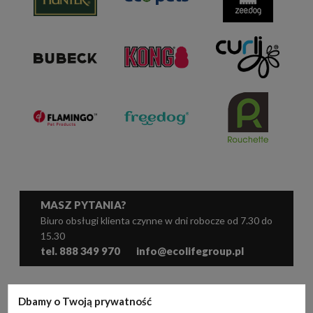
MASZ PYTANIA?
Biuro obsługi klienta czynne w dni robocze od 7.30 do
15.30
tel. 888 349 970
info@ecolifegroup.pl
WSPÓŁPRACA
Dbamy o Twoją prywatność